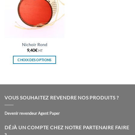
Nichoir Rond
9,40
€
HT
CHOIX DES OPTIONS
Ce
produit
a
plusieurs
variations.
VOUS SOUHAITEZ REVENDRE NOS PRODUITS ?
Les
options
peuvent
Devenir revendeur Agent Paper
être
choisies
DÉJÀ UN COMPTE CHEZ NOTRE PARTENAIRE FAIRE
sur
?