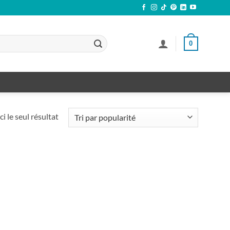
0
ci le seul résultat