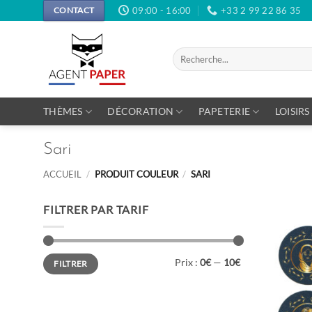
Passer
09:00 - 16:00
+33 2 99 22 86 35
CONTACT
au
contenu
Recherche
pour :
THÈMES
DÉCORATION
PAPETERIE
LOISIRS
Sari
ACCUEIL
/
PRODUIT COULEUR
/
SARI
FILTRER PAR TARIF
Prix
Prix
Prix :
0€
—
10€
FILTRER
min
max