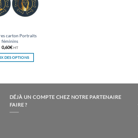
res carton Portraits
féminins
0,60
€
HT
X DES OPTIONS
Ce
produit
a
plusieurs
variations.
DÉJÀ UN COMPTE CHEZ NOTRE PARTENAIRE
Les
FAIRE ?
options
peuvent
être
choisies
sur