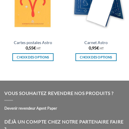
Cartes postales Astro
Carnet Astro
0,55
€
0,95
€
HT
HT
CHOIX DES OPTIONS
CHOIX DES OPTIONS
Ce
Ce
produit
produit
a
a
plusieurs
plusieurs
variations.
variations.
VOUS SOUHAITEZ REVENDRE NOS PRODUITS ?
Les
Les
options
options
peuvent
peuvent
Devenir revendeur Agent Paper
être
être
choisies
choisies
DÉJÀ UN COMPTE CHEZ NOTRE PARTENAIRE FAIRE
sur
sur
?