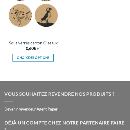
Sous verres carton Oiseaux
0,60
€
HT
CHOIX DES OPTIONS
Ce
produit
a
plusieurs
variations.
VOUS SOUHAITEZ REVENDRE NOS PRODUITS ?
Les
options
peuvent
Devenir revendeur Agent Paper
être
choisies
DÉJÀ UN COMPTE CHEZ NOTRE PARTENAIRE FAIRE
sur
?