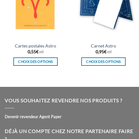
Cartes postales Astro
Carnet Astro
0,55
€
0,95
€
HT
HT
CHOIX DES OPTIONS
CHOIX DES OPTIONS
Ce
Ce
produit
produit
a
a
plusieurs
plusieurs
variations.
variations.
VOUS SOUHAITEZ REVENDRE NOS PRODUITS ?
Les
Les
options
options
peuvent
peuvent
Devenir revendeur Agent Paper
être
être
choisies
choisies
DÉJÀ UN COMPTE CHEZ NOTRE PARTENAIRE FAIRE
sur
sur
?