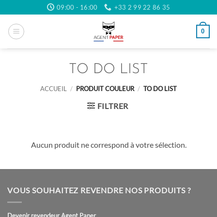
Passer
09:00 - 16:00
+33 2 99 22 86 35
au
contenu
0
TO DO LIST
ACCUEIL
/
PRODUIT COULEUR
/
TO DO LIST
FILTRER
Aucun produit ne correspond à votre sélection.
VOUS SOUHAITEZ REVENDRE NOS PRODUITS ?
Devenir revendeur Agent Paper