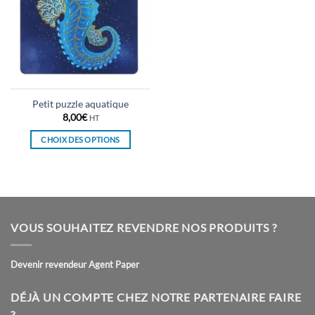
Petit puzzle aquatique
8,00
€
HT
CHOIX DES OPTIONS
Ce
produit
a
plusieurs
variations.
VOUS SOUHAITEZ REVENDRE NOS PRODUITS ?
Les
options
peuvent
Devenir revendeur Agent Paper
être
choisies
DÉJÀ UN COMPTE CHEZ NOTRE PARTENAIRE FAIRE
sur
?