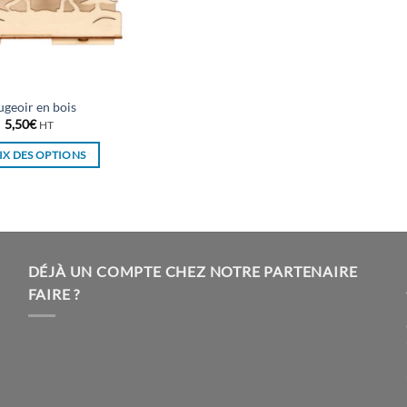
geoir en bois
5,50
€
HT
X DES OPTIONS
Ce
produit
a
plusieurs
variations.
DÉJÀ UN COMPTE CHEZ NOTRE PARTENAIRE
Les
FAIRE ?
options
peuvent
être
choisies
sur