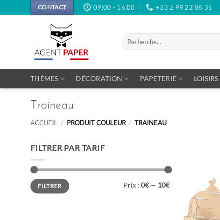
Passer
09:00 - 16:00
+33 2 99 22 86 35
CONTACT
au
contenu
Recherche
pour :
THÈMES
DÉCORATION
PAPETERIE
LOISIRS
Traineau
ACCUEIL
/
PRODUIT COULEUR
/
TRAINEAU
FILTRER PAR TARIF
Prix
Prix
Prix :
0€
—
10€
FILTRER
min
max