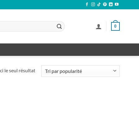
0
ci le seul résultat