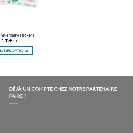
niversaire stickers
1,12
€
HT
X DES OPTIONS
Ce
produit
a
plusieurs
variations.
DÉJÀ UN COMPTE CHEZ NOTRE PARTENAIRE
Les
FAIRE ?
options
peuvent
être
choisies
sur