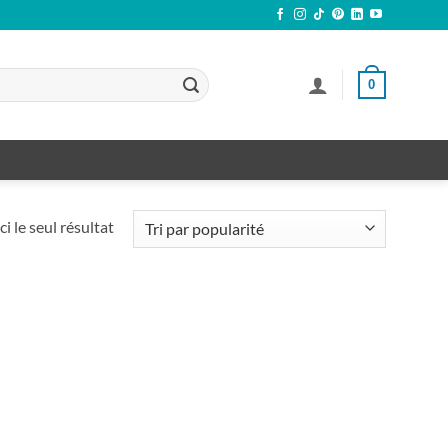
0
ci le seul résultat