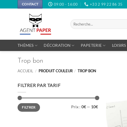
Passer
09:00 - 16:00
+33 2 99 22 86 35
CONTACT
au
contenu
Recherche
pour :
THÈMES
DÉCORATION
PAPETERIE
LOISIRS
Trop bon
ACCUEIL
/
PRODUIT COULEUR
/
TROP BON
FILTRER PAR TARIF
Prix
Prix
Prix :
0€
—
10€
FILTRER
min
max