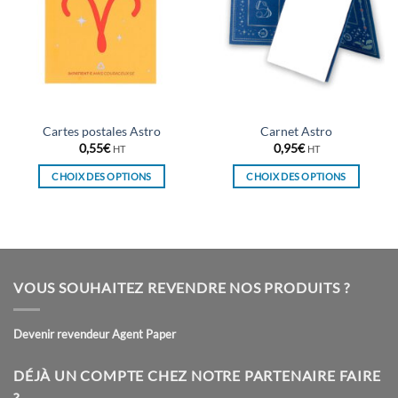
Cartes postales Astro
Carnet Astro
0,55
€
0,95
€
HT
HT
CHOIX DES OPTIONS
CHOIX DES OPTIONS
Ce
Ce
produit
produit
a
a
plusieurs
plusieurs
variations.
variations.
VOUS SOUHAITEZ REVENDRE NOS PRODUITS ?
Les
Les
options
options
peuvent
peuvent
Devenir revendeur Agent Paper
être
être
choisies
choisies
DÉJÀ UN COMPTE CHEZ NOTRE PARTENAIRE FAIRE
sur
sur
?