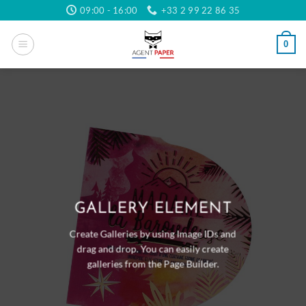
Passer
09:00 - 16:00
+33 2 99 22 86 35
au
contenu
0
GALLERY ELEMENT
Create Galleries by using Image IDs and
drag and drop. You can easily create
galleries from the Page Builder.