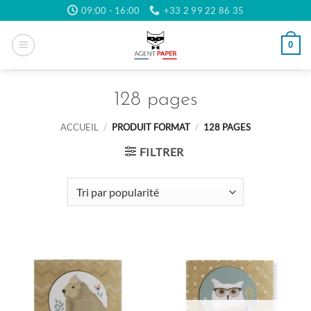
Passer
09:00 - 16:00
+33 2 99 22 86 35
au
contenu
0
128 pages
ACCUEIL
/
PRODUIT FORMAT
/
128 PAGES
FILTRER