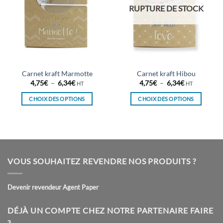
RUPTURE DE STOCK
Carnet kraft Marmotte
Carnet kraft Hibou
Plage
Plage
4,75
€
–
6,34
€
4,75
€
–
6,34
€
HT
HT
de
de
prix :
prix :
CHOIX DES OPTIONS
CHOIX DES OPTIONS
4,75€
4,75€
à
à
Ce
Ce
6,34€
6,34€
produit
produit
a
a
plusieurs
plusieurs
variations.
variations.
VOUS SOUHAITEZ REVENDRE NOS PRODUITS ?
Les
Les
options
options
peuvent
peuvent
Devenir revendeur Agent Paper
être
être
choisies
choisies
DÉJÀ UN COMPTE CHEZ NOTRE PARTENAIRE FAIRE
sur
sur
?