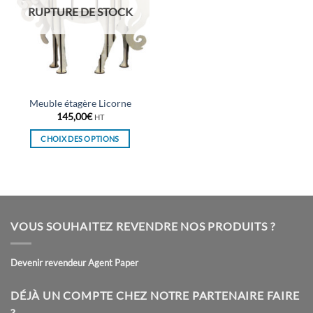
RUPTURE DE STOCK
Meuble étagère Licorne
145,00
€
HT
CHOIX DES OPTIONS
Ce
produit
a
plusieurs
variations.
VOUS SOUHAITEZ REVENDRE NOS PRODUITS ?
Les
options
peuvent
Devenir revendeur Agent Paper
être
choisies
DÉJÀ UN COMPTE CHEZ NOTRE PARTENAIRE FAIRE
sur
?