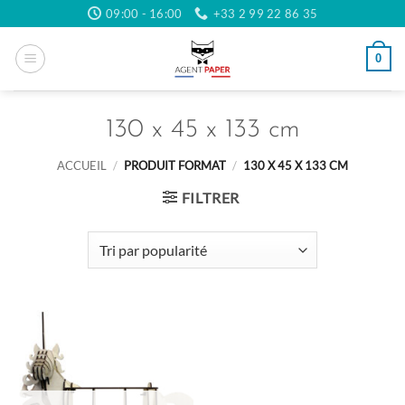
Passer
09:00 - 16:00
+33 2 99 22 86 35
au
contenu
0
130 x 45 x 133 cm
ACCUEIL
/
PRODUIT FORMAT
/
130 X 45 X 133 CM
FILTRER