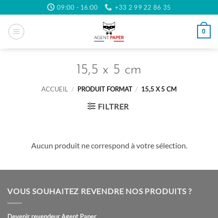
Passer
09:00 - 16:00
+33 2 99 22 86 35
au
contenu
0
15,5 x 5 cm
ACCUEIL
/
PRODUIT FORMAT
/
15,5 X 5 CM
FILTRER
Aucun produit ne correspond à votre sélection.
VOUS SOUHAITEZ REVENDRE NOS PRODUITS ?
Devenir revendeur Agent Paper