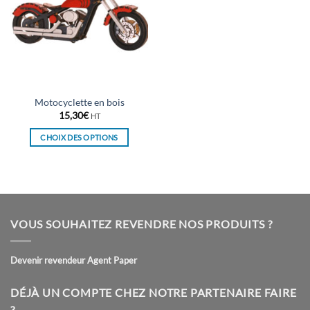
Motocyclette en bois
15,30
€
HT
CHOIX DES OPTIONS
Ce
produit
a
plusieurs
variations.
VOUS SOUHAITEZ REVENDRE NOS PRODUITS ?
Les
options
peuvent
Devenir revendeur Agent Paper
être
choisies
DÉJÀ UN COMPTE CHEZ NOTRE PARTENAIRE FAIRE
sur
?