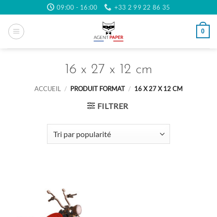
Passer
09:00 - 16:00
+33 2 99 22 86 35
au
contenu
0
16 x 27 x 12 cm
ACCUEIL
/
PRODUIT FORMAT
/
16 X 27 X 12 CM
FILTRER