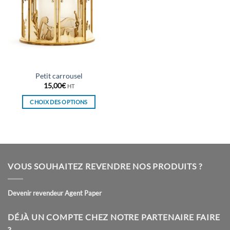
Petit carrousel
15,00
€
HT
CHOIX DES OPTIONS
Ce
produit
a
plusieurs
variations.
VOUS SOUHAITEZ REVENDRE NOS PRODUITS ?
Les
options
peuvent
Devenir revendeur Agent Paper
être
choisies
DÉJÀ UN COMPTE CHEZ NOTRE PARTENAIRE FAIRE
sur
?