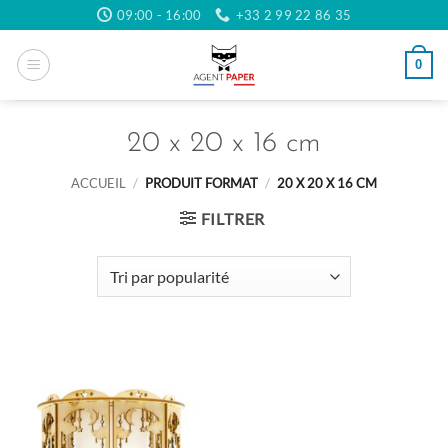
Passer
09:00 - 16:00
+33 2 99 22 86 35
au
contenu
0
20 x 20 x 16 cm
ACCUEIL
/
PRODUIT FORMAT
/
20 X 20 X 16 CM
FILTRER