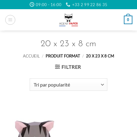
Passer
09:00 - 16:00
+33 2 99 22 86 35
au
contenu
0
20 x 23 x 8 cm
ACCUEIL
/
PRODUIT FORMAT
/
20 X 23 X 8 CM
FILTRER