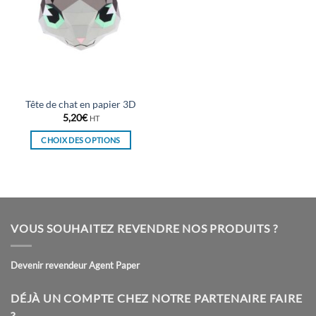
Tête de chat en papier 3D
5,20
€
HT
CHOIX DES OPTIONS
Ce
produit
a
plusieurs
variations.
VOUS SOUHAITEZ REVENDRE NOS PRODUITS ?
Les
options
peuvent
Devenir revendeur Agent Paper
être
choisies
DÉJÀ UN COMPTE CHEZ NOTRE PARTENAIRE FAIRE
sur
?