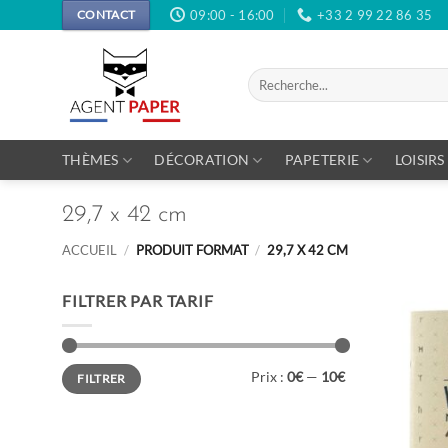
Passer
09:00 - 16:00
+33 2 99 22 86 35
CONTACT
au
contenu
Recherche
pour :
THÈMES
DÉCORATION
PAPETERIE
LOISIRS
29,7 x 42 cm
ACCUEIL
/
PRODUIT FORMAT
/
29,7 X 42 CM
FILTRER PAR TARIF
Prix
Prix
Prix :
0€
—
10€
FILTRER
min
max