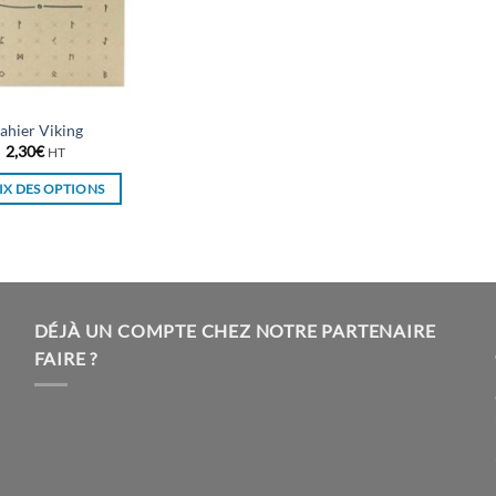
ahier Viking
2,30
€
HT
X DES OPTIONS
Ce
produit
a
plusieurs
variations.
DÉJÀ UN COMPTE CHEZ NOTRE PARTENAIRE
Les
FAIRE ?
options
peuvent
être
choisies
sur