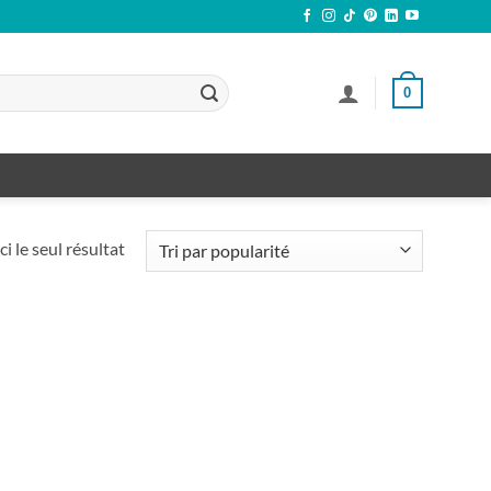
0
ci le seul résultat