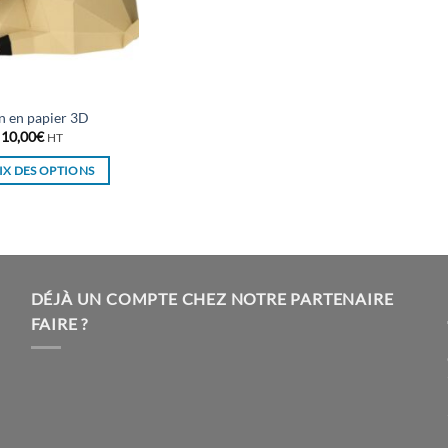
n en papier 3D
10,00
€
HT
X DES OPTIONS
Ce
produit
a
plusieurs
variations.
DÉJÀ UN COMPTE CHEZ NOTRE PARTENAIRE
Les
FAIRE ?
options
peuvent
être
choisies
sur