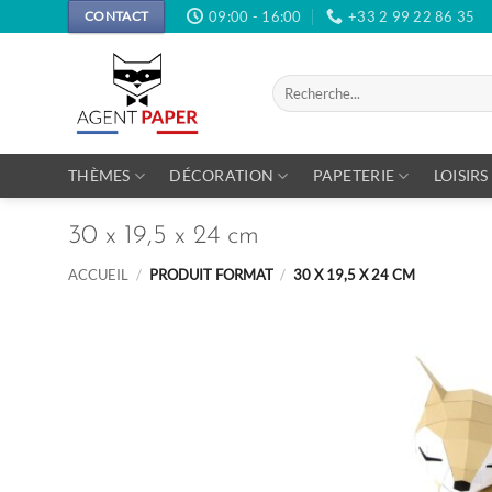
Passer
09:00 - 16:00
+33 2 99 22 86 35
CONTACT
au
contenu
Recherche
pour :
THÈMES
DÉCORATION
PAPETERIE
LOISIRS
30 x 19,5 x 24 cm
ACCUEIL
/
PRODUIT FORMAT
/
30 X 19,5 X 24 CM