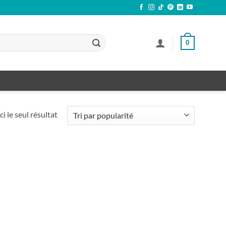
0
ci le seul résultat