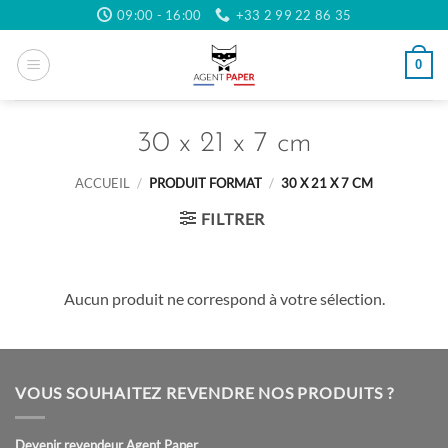
Passer
09:00 - 16:00
+33 2 99 22 86 35
au
contenu
0
30 x 21 x 7 cm
ACCUEIL
/
PRODUIT FORMAT
/
30 X 21 X 7 CM
FILTRER
Aucun produit ne correspond à votre sélection.
VOUS SOUHAITEZ REVENDRE NOS PRODUITS ?
Devenir revendeur Agent Paper