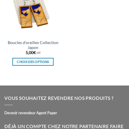
Boucles d’oreilles Collection
Japon
5,00
€
HT
CHOIX DES OPTIONS
Ce
produit
a
plusieurs
variations.
VOUS SOUHAITEZ REVENDRE NOS PRODUITS ?
Les
options
peuvent
Devenir revendeur Agent Paper
être
choisies
DÉJÀ UN COMPTE CHEZ NOTRE PARTENAIRE FAIRE
sur