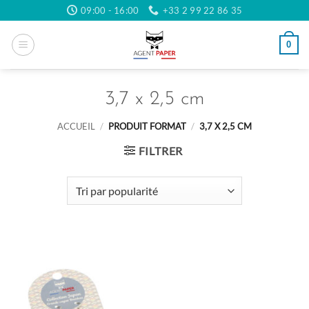
Passer
09:00 - 16:00
+33 2 99 22 86 35
au
contenu
0
3,7 x 2,5 cm
ACCUEIL
/
PRODUIT FORMAT
/
3,7 X 2,5 CM
FILTRER