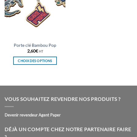
Porte clé Bambou Pop
2,60
€
HT
CHOIX DES OPTIONS
Ce
produit
a
plusieurs
variations.
VOUS SOUHAITEZ REVENDRE NOS PRODUITS ?
Les
options
peuvent
Devenir revendeur Agent Paper
être
choisies
DÉJÀ UN COMPTE CHEZ NOTRE PARTENAIRE FAIRE
sur
?