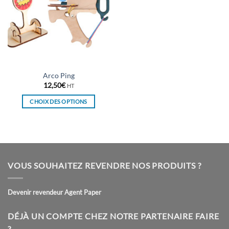
Arco Ping
12,50
€
HT
CHOIX DES OPTIONS
Ce
produit
a
plusieurs
variations.
VOUS SOUHAITEZ REVENDRE NOS PRODUITS ?
Les
options
peuvent
Devenir revendeur Agent Paper
être
choisies
DÉJÀ UN COMPTE CHEZ NOTRE PARTENAIRE FAIRE
sur
?