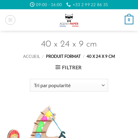
Passer
09:00 - 16:00
+33 2 99 22 86 35
au
contenu
0
40 x 24 x 9 cm
ACCUEIL
/
PRODUIT FORMAT
/
40 X 24 X 9 CM
FILTRER