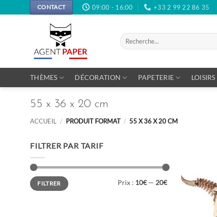
Passer
09:00 - 16:00
+33 2 99 22 86 35
CONTACT
au
contenu
Recherche
pour :
THÈMES
DÉCORATION
PAPETERIE
LOISIRS
55 x 36 x 20 cm
ACCUEIL
/
PRODUIT FORMAT
/
55 X 36 X 20 CM
FILTRER PAR TARIF
Prix
Prix
Prix :
10€
—
20€
FILTRER
min
max