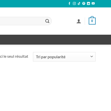
0
ci le seul résultat