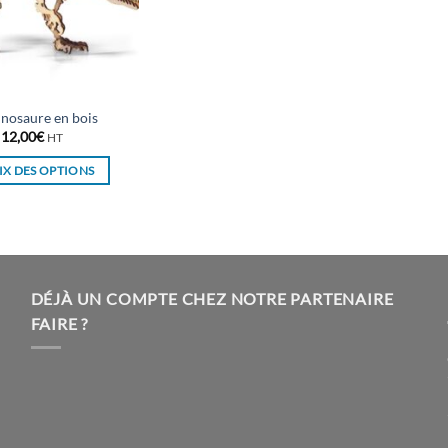
nosaure en bois
12,00
€
HT
X DES OPTIONS
Ce
produit
a
plusieurs
variations.
DÉJÀ UN COMPTE CHEZ NOTRE PARTENAIRE
Les
FAIRE ?
options
peuvent
être
choisies
sur