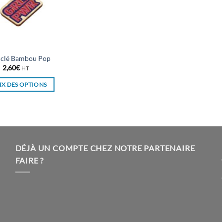
 clé Bambou Pop
2,60
€
HT
X DES OPTIONS
Ce
produit
a
plusieurs
variations.
DÉJÀ UN COMPTE CHEZ NOTRE PARTENAIRE
Les
FAIRE ?
options
peuvent
être
choisies
sur