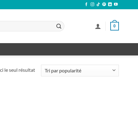
0
ci le seul résultat