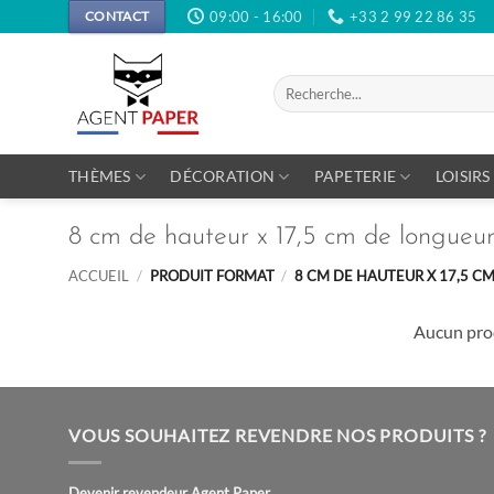
Passer
09:00 - 16:00
+33 2 99 22 86 35
CONTACT
au
contenu
Recherche
pour :
THÈMES
DÉCORATION
PAPETERIE
LOISIRS
8 cm de hauteur x 17,5 cm de longueur
ACCUEIL
/
PRODUIT FORMAT
/
8 CM DE HAUTEUR X 17,5 C
Aucun prod
VOUS SOUHAITEZ REVENDRE NOS PRODUITS ?
Devenir revendeur Agent Paper