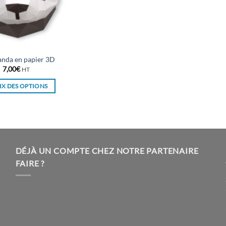
panda en papier 3D
7,00
€
HT
X DES OPTIONS
Ce
produit
a
plusieurs
variations.
DÉJÀ UN COMPTE CHEZ NOTRE PARTENAIRE
Les
FAIRE ?
options
peuvent
être
choisies
sur