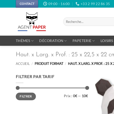
Passer
09:00 - 16:00
+33 2 99 22 86 35
CONTACT
au
contenu
Recherche
pour :
THÈMES
DÉCORATION
PAPETERIE
LOISIRS
Haut. x Larg. x Prof. : 25 x 22,5 x 22 c
ACCUEIL
/
PRODUIT FORMAT
/
HAUT. X LARG. X PROF. : 25 X
FILTRER PAR TARIF
Prix
Prix
Prix :
0€
—
10€
FILTRER
min
max