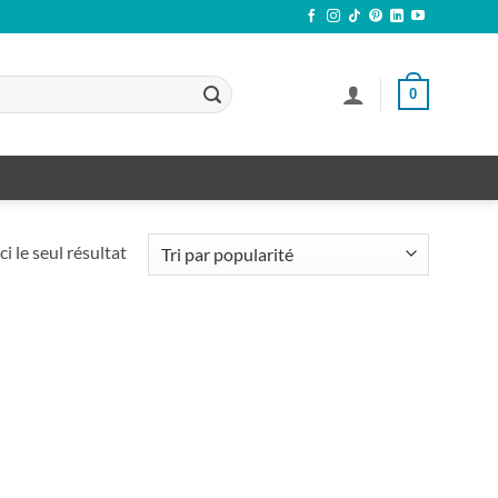
0
ci le seul résultat