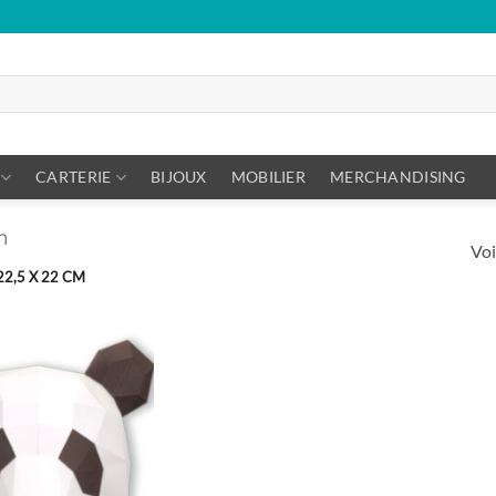
CARTERIE
BIJOUX
MOBILIER
MERCHANDISING
m
Voi
 22,5 X 22 CM