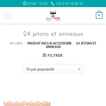
Passer
09:00 - 16:00
+33 2 99 22 86 35
au
contenu
0
24 jetons et anneaux
ACCUEIL
/
PRODUIT INCLUS ACCESSOIRE
/
24 JETONS ET
ANNEAUX
FILTRER