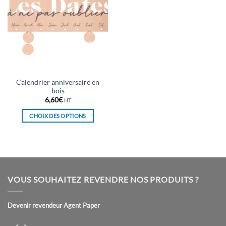
Calendrier anniversaire en
bois
6,60
€
HT
CHOIX DES OPTIONS
Ce
produit
a
plusieurs
variations.
VOUS SOUHAITEZ REVENDRE NOS PRODUITS ?
Les
options
peuvent
Devenir revendeur Agent Paper
être
choisies