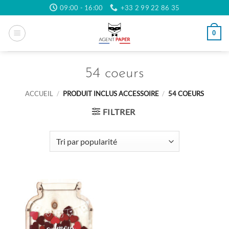
Passer
09:00 - 16:00
+33 2 99 22 86 35
au
contenu
0
54 coeurs
ACCUEIL
/
PRODUIT INCLUS ACCESSOIRE
/
54 COEURS
FILTRER