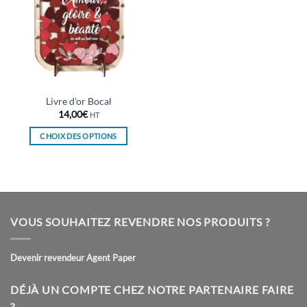
Livre d’or Bocal
14,00
€
HT
CHOIX DES OPTIONS
Ce
produit
a
plusieurs
variations.
VOUS SOUHAITEZ REVENDRE NOS PRODUITS ?
Les
options
peuvent
Devenir revendeur Agent Paper
être
choisies
DÉJÀ UN COMPTE CHEZ NOTRE PARTENAIRE FAIRE
sur
?