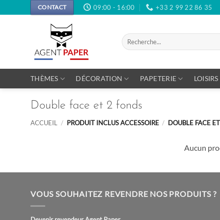
Passer
09:00 - 16:00
+33 2 99 22 86 35
CONTACT
au
contenu
Recherche
pour :
THÈMES
DÉCORATION
PAPETERIE
LOISIRS
Double face et 2 fonds
ACCUEIL
/
PRODUIT INCLUS ACCESSOIRE
/
DOUBLE FACE ET
Aucun prod
VOUS SOUHAITEZ REVENDRE NOS PRODUITS ?
Devenir revendeur Agent Paper