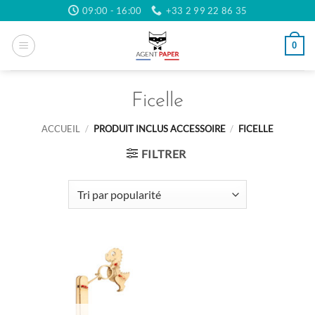
Passer
09:00 - 16:00
+33 2 99 22 86 35
au
contenu
0
Ficelle
ACCUEIL
/
PRODUIT INCLUS ACCESSOIRE
/
FICELLE
FILTRER