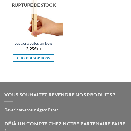
RUPTURE DE STOCK
Les acrobates en bois
2,95
€
HT
CHOIX DES OPTIONS
Ce
produit
a
plusieurs
variations.
VOUS SOUHAITEZ REVENDRE NOS PRODUITS ?
Les
options
peuvent
Devenir revendeur Agent Paper
être
choisies
DÉJÀ UN COMPTE CHEZ NOTRE PARTENAIRE FAIRE
sur
?