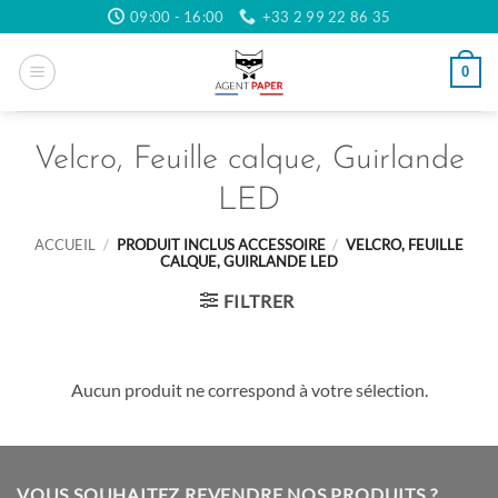
Passer
09:00 - 16:00
+33 2 99 22 86 35
au
contenu
0
Velcro, Feuille calque, Guirlande
LED
ACCUEIL
/
PRODUIT INCLUS ACCESSOIRE
/
VELCRO, FEUILLE
CALQUE, GUIRLANDE LED
FILTRER
Aucun produit ne correspond à votre sélection.
VOUS SOUHAITEZ REVENDRE NOS PRODUITS ?