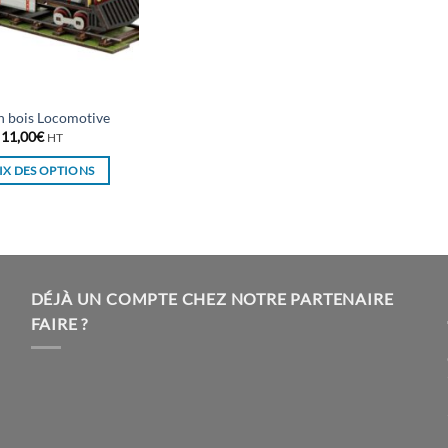
en bois Locomotive
11,00
€
HT
X DES OPTIONS
Ce
produit
a
plusieurs
variations.
DÉJÀ UN COMPTE CHEZ NOTRE PARTENAIRE
Les
FAIRE ?
options
peuvent
être
choisies
sur