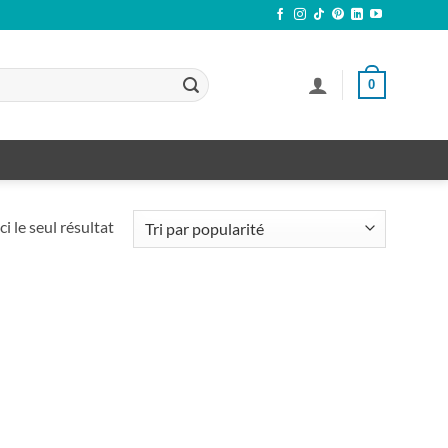
0
ci le seul résultat