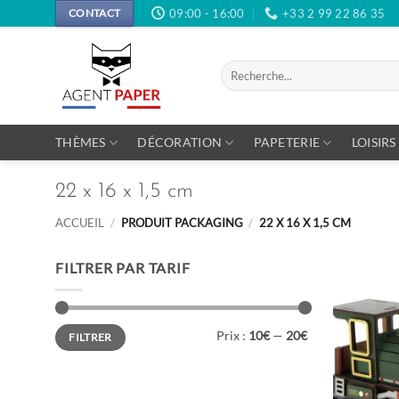
Passer
09:00 - 16:00
+33 2 99 22 86 35
CONTACT
au
contenu
Recherche
pour :
THÈMES
DÉCORATION
PAPETERIE
LOISIRS
22 x 16 x 1,5 cm
ACCUEIL
/
PRODUIT PACKAGING
/
22 X 16 X 1,5 CM
FILTRER PAR TARIF
Prix
Prix
Prix :
10€
—
20€
FILTRER
min
max