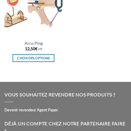
Arco Ping
12,50
€
HT
CHOIX DES OPTIONS
Ce
produit
a
plusieurs
variations.
VOUS SOUHAITEZ REVENDRE NOS PRODUITS ?
Les
options
peuvent
Devenir revendeur Agent Paper
être
choisies
DÉJÀ UN COMPTE CHEZ NOTRE PARTENAIRE FAIRE
sur
?