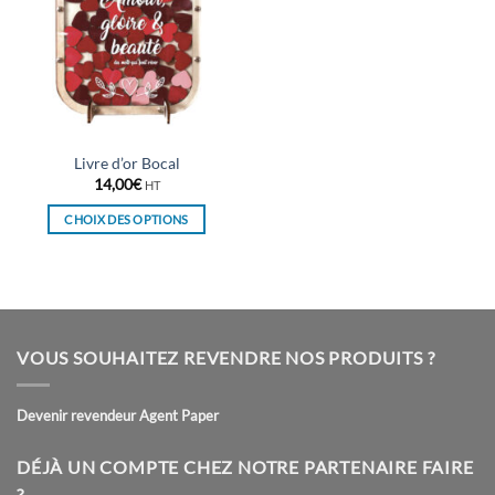
Livre d’or Bocal
14,00
€
HT
CHOIX DES OPTIONS
Ce
produit
a
plusieurs
variations.
VOUS SOUHAITEZ REVENDRE NOS PRODUITS ?
Les
options
peuvent
Devenir revendeur Agent Paper
être
choisies
DÉJÀ UN COMPTE CHEZ NOTRE PARTENAIRE FAIRE
sur
?