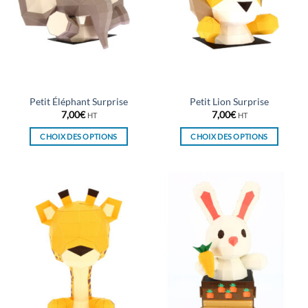
Petit Éléphant Surprise
Petit Lion Surprise
7,00
€
7,00
€
HT
HT
CHOIX DES OPTIONS
CHOIX DES OPTIONS
Ce
Ce
produit
produit
a
a
plusieurs
plusieurs
variations.
variations.
Les
Les
options
options
peuvent
peuvent
être
être
choisies
choisies
sur
sur