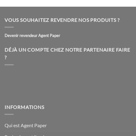
a
plusieurs
variations.
VOUS SOUHAITEZ REVENDRE NOS PRODUITS ?
Les
options
peuvent
Devenir revendeur Agent Paper
être
choisies
DÉJÀ UN COMPTE CHEZ NOTRE PARTENAIRE FAIRE
sur
?
la
page
du
produit
INFORMATIONS
Qui est Agent Paper