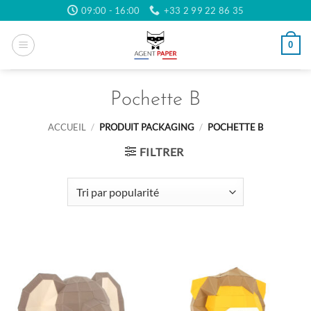
Passer
09:00 - 16:00
+33 2 99 22 86 35
au
contenu
0
Pochette B
ACCUEIL
/
PRODUIT PACKAGING
/
POCHETTE B
FILTRER