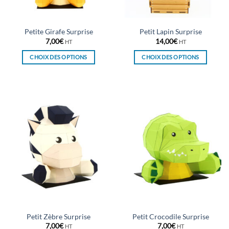
la
la
page
page
du
du
Petite Girafe Surprise
Petit Lapin Surprise
produit
produit
7,00
€
14,00
€
HT
HT
CHOIX DES OPTIONS
CHOIX DES OPTIONS
Ce
Ce
produit
produit
a
a
plusieurs
plusieurs
variations.
variations.
Les
Les
options
options
peuvent
peuvent
être
être
choisies
choisies
sur
sur
la
la
page
page
du
du
Petit Zèbre Surprise
Petit Crocodile Surprise
produit
produit
7,00
€
7,00
€
HT
HT