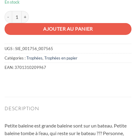
En stock
quantité de 2 Queues de baleines en papier 3D
AJOUTER AU PANIER
UGS :
SIE_001756_007565
Catégories :
Trophées
,
Trophées en papier
EAN:
3701310209967
DESCRIPTION
Petite baleine est grande baleine sont sur un bateau. Petite
baleine tombe à l’eau, qui reste sur le bateau ??? Personne,