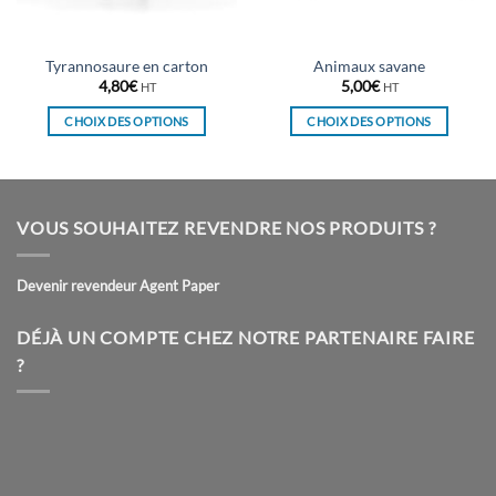
Tyrannosaure en carton
Animaux savane
4,80
€
5,00
€
HT
HT
CHOIX DES OPTIONS
CHOIX DES OPTIONS
Ce
Ce
produit
produit
a
a
plusieurs
plusieurs
VOUS SOUHAITEZ REVENDRE NOS PRODUITS ?
variations.
variations.
Les
Les
Devenir revendeur Agent Paper
options
options
peuvent
peuvent
être
être
DÉJÀ UN COMPTE CHEZ NOTRE PARTENAIRE FAIRE
choisies
choisies
?
sur
sur
la
la
page
page
du
du
produit
produit