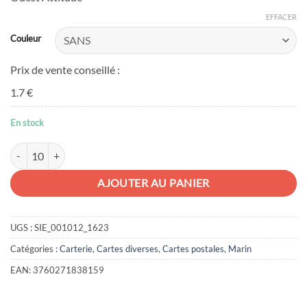
EFFACER
Couleur
Prix de vente conseillé :
1.7 €
En stock
quantité de Carte Ouest is the best
AJOUTER AU PANIER
UGS :
SIE_001012_1623
Catégories :
Carterie
,
Cartes diverses
,
Cartes postales
,
Marin
EAN:
3760271838159