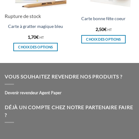
Rupture de stock
Carte bonne fête coeur
Carte à gratter magique bleu
2,50
€
HT
1,70
€
HT
CHOIX DES OPTIONS
Ce
CHOIX DES OPTIONS
produit
Ce
a
produit
plusieurs
a
variations.
plusieurs
VOUS SOUHAITEZ REVENDRE NOS PRODUITS ?
Les
variations.
options
Les
peuvent
Devenir revendeur Agent Paper
options
être
peuvent
choisies
être
DÉJÀ UN COMPTE CHEZ NOTRE PARTENAIRE FAIRE
sur
choisies
?
la
sur
page
la
du
page
produit
du