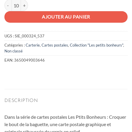
quantité de Carte postale baguette
AJOUTER AU PANIER
UGS :
SIE_000324_537
Catégories :
Carterie
,
Cartes postales
,
Collection "Les petits bonheurs"
,
Non classé
EAN:
3650049003646
DESCRIPTION
Dans la série de cartes postales Les Ptits Bonheurs : Croquer
le bout de la baguette, une carte postale graphique et
originale réhaussée de vernis en relief.