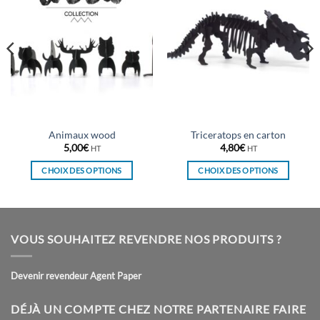
Animaux wood
Triceratops en carton
5,00
€
4,80
€
HT
HT
CHOIX DES OPTIONS
CHOIX DES OPTIONS
Ce
Ce
produit
produit
a
a
plusieurs
plusieurs
VOUS SOUHAITEZ REVENDRE NOS PRODUITS ?
variations.
variations.
Les
Les
Devenir revendeur Agent Paper
options
options
peuvent
peuvent
être
être
DÉJÀ UN COMPTE CHEZ NOTRE PARTENAIRE FAIRE