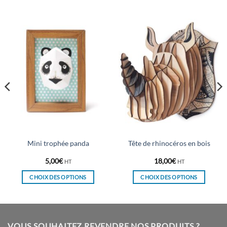
Mini trophée panda
Tête de rhinocéros en bois
5,00
€
18,00
€
HT
HT
CHOIX DES OPTIONS
CHOIX DES OPTIONS
Ce
Ce
produit
produit
a
a
plusieurs
plusieurs
VOUS SOUHAITEZ REVENDRE NOS PRODUITS ?