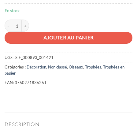
En stock
quantité de Flamant rose en papier 3D
AJOUTER AU PANIER
UGS :
SIE_000893_001421
Catégories :
Décoration
,
Non classé
,
Oiseaux
,
Trophées
,
Trophées en
papier
EAN:
3760271836261
DESCRIPTION