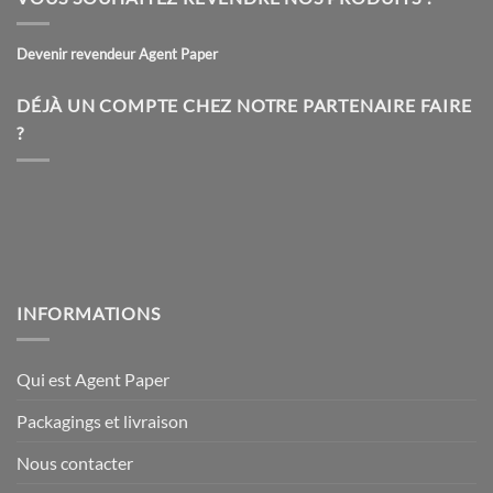
variations.
variations.
Les
Les
Devenir revendeur Agent Paper
options
options
peuvent
peuvent
être
être
DÉJÀ UN COMPTE CHEZ NOTRE PARTENAIRE FAIRE
choisies
choisies
?
sur
sur
la
la
page
page
du
du
produit
produit
INFORMATIONS
Qui est Agent Paper
Packagings et livraison
Nous contacter