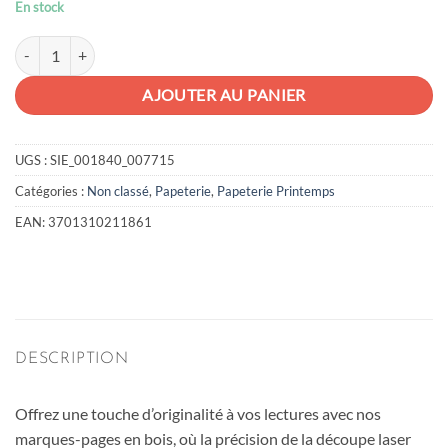
En stock
quantité de Marque page en bois
AJOUTER AU PANIER
UGS :
SIE_001840_007715
Catégories :
Non classé
,
Papeterie
,
Papeterie Printemps
EAN:
3701310211861
DESCRIPTION
Offrez une touche d’originalité à vos lectures avec nos
marques-pages en bois, où la précision de la découpe laser