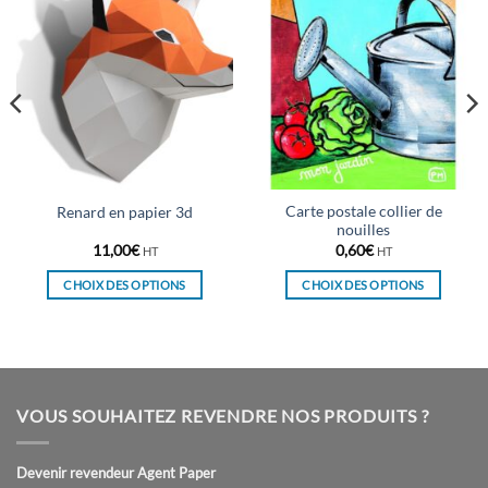
Carte postale collier de
Renard en papier 3d
nouilles
11,00
€
0,60
€
HT
HT
CHOIX DES OPTIONS
CHOIX DES OPTIONS
Ce
Ce
produit
produit
a
a
plusieurs
plusieurs
variations.
variations.
VOUS SOUHAITEZ REVENDRE NOS PRODUITS ?
Les
Les
options
options
peuvent
peuvent
Devenir revendeur Agent Paper