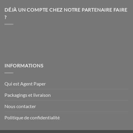
être
être
choisies
choisies
DÉJÀ UN COMPTE CHEZ NOTRE PARTENAIRE FAIRE
sur
sur
?
la
la
page
page
du
du
produit
produit
INFORMATIONS
Qui est Agent Paper
Packagings et livraison
Nous contacter
Politique de confidentialité