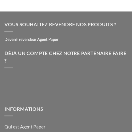
Ce
Ce
produit
produit
a
a
plusieurs
plusieurs
VOUS SOUHAITEZ REVENDRE NOS PRODUITS ?
variations.
variations.
Les
Les
Devenir revendeur Agent Paper
options
options
peuvent
peuvent
être
être
DÉJÀ UN COMPTE CHEZ NOTRE PARTENAIRE FAIRE
choisies
choisies
?
sur
sur
la
la
page
page
du
du
produit
produit
INFORMATIONS
Qui est Agent Paper