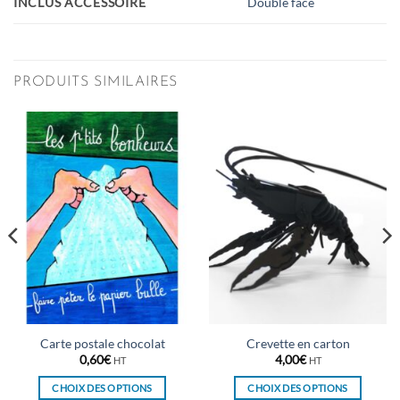
INCLUS ACCESSOIRE
Double face
PRODUITS SIMILAIRES
Carte postale chocolat
Crevette en carton
0,60
€
4,00
€
HT
HT
CHOIX DES OPTIONS
CHOIX DES OPTIONS