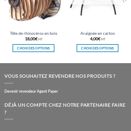
Tête de rhinocéros en bois
Araignée en carton
18,00
€
4,00
€
HT
HT
CHOIX DES OPTIONS
CHOIX DES OPTIONS
Ce
Ce
produit
produit
a
a
plusieurs
plusieurs
VOUS SOUHAITEZ REVENDRE NOS PRODUITS ?
variations.
variations.
Les
Les
Devenir revendeur Agent Paper
options
options
peuvent
peuvent
être
être
DÉJÀ UN COMPTE CHEZ NOTRE PARTENAIRE FAIRE
choisies
choisies
?
sur
sur
la
la
page
page