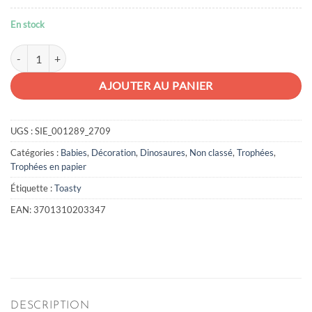
En stock
quantité de Trophée Babies Tricératops
AJOUTER AU PANIER
UGS :
SIE_001289_2709
Catégories :
Babies
,
Décoration
,
Dinosaures
,
Non classé
,
Trophées
,
Trophées en papier
Étiquette :
Toasty
EAN:
3701310203347
DESCRIPTION