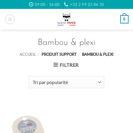
Passer
09:00 - 16:00
+33 2 99 22 86 35
au
contenu
0
Bambou & plexi
ACCUEIL
/
PRODUIT SUPPORT
/
BAMBOU & PLEXI
FILTRER