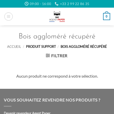
Passer
09:00 - 16:00
+33 2 99 22 86 35
au
contenu
0
Bois aggloméré récupéré
ACCUEIL
/
PRODUIT SUPPORT
/
BOIS AGGLOMÉRÉ RÉCUPÉRÉ
FILTRER
Aucun produit ne correspond à votre sélection.
VOUS SOUHAITEZ REVENDRE NOS PRODUITS ?
Devenir revendeur Agent Paper