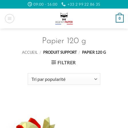
Passer
09:00 - 16:00
+33 2 99 22 86 35
au
contenu
0
Papier 120 g
ACCUEIL
/
PRODUIT SUPPORT
/
PAPIER 120 G
FILTRER