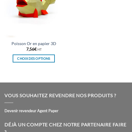
Poisson Or en papier 3D
7,56
€
HT
CHOIX DES OPTIONS
Ce
produit
a
plusieurs
variations.
VOUS SOUHAITEZ REVENDRE NOS PRODUITS ?
Les
options
peuvent
Devenir revendeur Agent Paper
être
choisies
DÉJÀ UN COMPTE CHEZ NOTRE PARTENAIRE FAIRE
sur
?