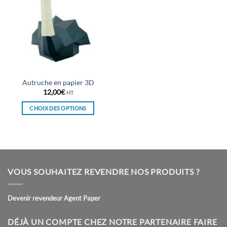
Autruche en papier 3D
12,00
€
HT
CHOIX DES OPTIONS
Ce
produit
a
plusieurs
variations.
VOUS SOUHAITEZ REVENDRE NOS PRODUITS ?
Les
options
peuvent
Devenir revendeur Agent Paper
être
choisies
DÉJÀ UN COMPTE CHEZ NOTRE PARTENAIRE FAIRE
sur