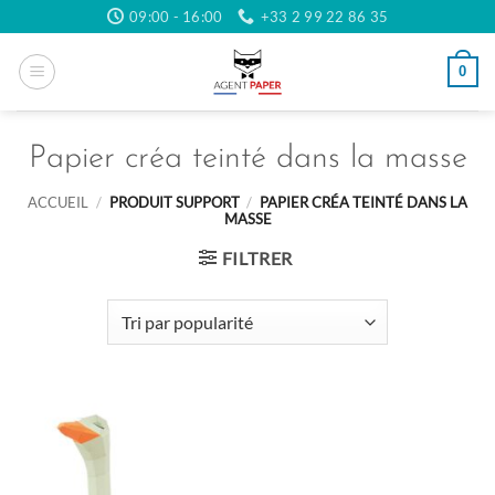
Passer
09:00 - 16:00
+33 2 99 22 86 35
au
contenu
0
Papier créa teinté dans la masse
ACCUEIL
/
PRODUIT SUPPORT
/
PAPIER CRÉA TEINTÉ DANS LA
MASSE
FILTRER