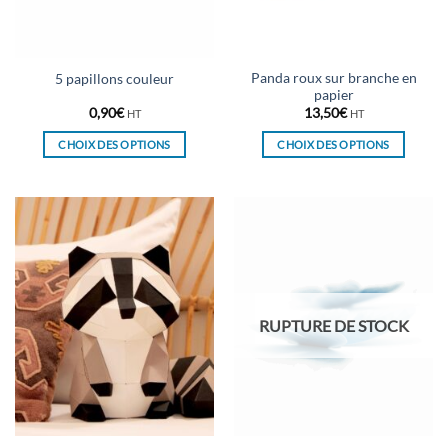
la
la
page
page
du
du
Panda roux sur branche en
5 papillons couleur
produit
produit
papier
0,90
€
13,50
€
HT
HT
CHOIX DES OPTIONS
CHOIX DES OPTIONS
Ce
Ce
produit
produit
a
a
plusieurs
plusieurs
variations.
variations.
Les
Les
options
options
peuvent
peuvent
RUPTURE DE STOCK
être
être
choisies
choisies
sur
sur
la
la
page
page
du
du