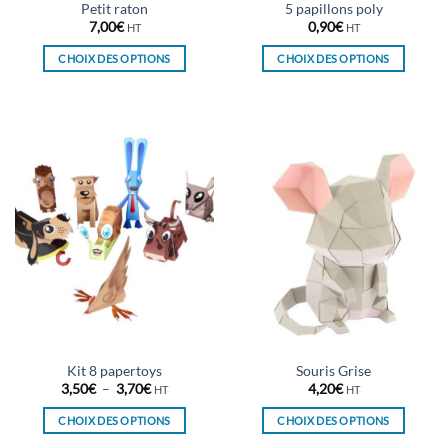
Petit raton
5 papillons poly
produit
produit
7,00
€
0,90
€
HT
HT
CHOIX DES OPTIONS
CHOIX DES OPTIONS
Ce
Ce
produit
produit
a
a
plusieurs
plusieurs
variations.
variations.
Les
Les
options
options
peuvent
peuvent
être
être
choisies
choisies
sur
sur
la
la
page
page
du
du
Kit 8 papertoys
Souris Grise
produit
produit
Plage
3,50
€
–
3,70
€
4,20
€
HT
HT
de
prix :
CHOIX DES OPTIONS
CHOIX DES OPTIONS
3,50€
à
Ce
Ce