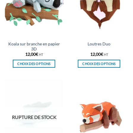
Koala sur branche en papier
Loutres Duo
3D
12,00
€
12,00
€
HT
HT
CHOIX DES OPTIONS
CHOIX DES OPTIONS
Ce
Ce
produit
produit
a
a
plusieurs
plusieurs
variations.
variations.
Les
Les
options
options
peuvent
peuvent
RUPTURE DE STOCK
être
être
choisies
choisies
sur
sur