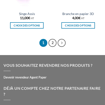
la
la
page
page
du
du
Singe Assis
Branche en papier 3D
produit
produit
11,00
€
4,00
€
HT
HT
CHOIX DES OPTIONS
CHOIX DES OPTIONS
Ce
Ce
produit
produit
a
a
1
2
plusieurs
plusieurs
variations.
variations.
Les
Les
options
options
VOUS SOUHAITEZ REVENDRE NOS PRODUITS ?
peuvent
peuvent
être
être
choisies
choisies
Devenir revendeur Agent Paper
sur
sur
la
la
DÉJÀ UN COMPTE CHEZ NOTRE PARTENAIRE FAIRE
page
page
?
du
du
produit
produit