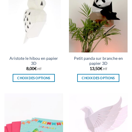
Les
Les
options
options
peuvent
peuvent
être
être
choisies
choisies
sur
sur
la
la
page
page
du
du
Aristote le hibou en papier
Petit panda sur branche en
produit
produit
3D
papier 3D
8,00
€
13,50
€
HT
HT
CHOIX DES OPTIONS
CHOIX DES OPTIONS
Ce
Ce
produit
produit
a
a
plusieurs
plusieurs
variations.
variations.
Les
Les
options
options
peuvent
peuvent