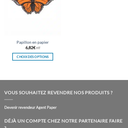
Papillon en papier
6,82
€
HT
CHOIX DES OPTIONS
Ce
produit
a
plusieurs
variations.
VOUS SOUHAITEZ REVENDRE NOS PRODUITS ?
Les
options
peuvent
Devenir revendeur Agent Paper
être
choisies
DÉJÀ UN COMPTE CHEZ NOTRE PARTENAIRE FAIRE
sur
?