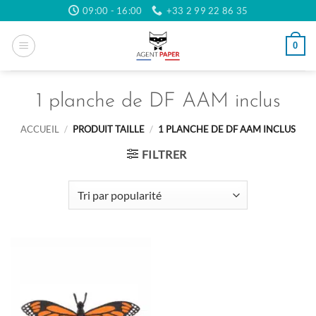
Passer
09:00 - 16:00
+33 2 99 22 86 35
au
contenu
0
1 planche de DF AAM inclus
ACCUEIL
/
PRODUIT TAILLE
/
1 PLANCHE DE DF AAM INCLUS
FILTRER