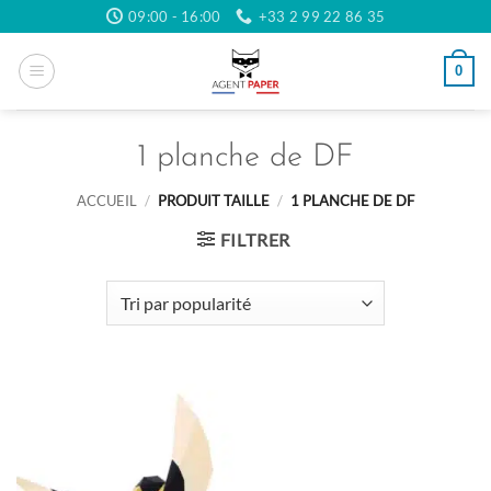
Passer
09:00 - 16:00
+33 2 99 22 86 35
au
contenu
0
1 planche de DF
ACCUEIL
/
PRODUIT TAILLE
/
1 PLANCHE DE DF
FILTRER