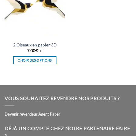
2 Oiseaux en papier 3D
7,00
€
HT
CHOIX DES OPTIONS
Ce
produit
a
plusieurs
variations.
VOUS SOUHAITEZ REVENDRE NOS PRODUITS ?
Les
options
peuvent
Devenir revendeur Agent Paper
être
choisies
DÉJÀ UN COMPTE CHEZ NOTRE PARTENAIRE FAIRE
sur
?